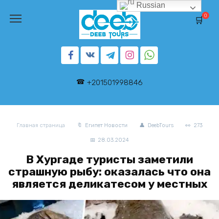
Перейти
Russian
к
0
содержанию
+201501998846
Главная страница
Египет Новости
DeebTours
273
28.03.2024
В Хургаде туристы заметили
страшную рыбу: оказалась что она
является деликатесом у местных