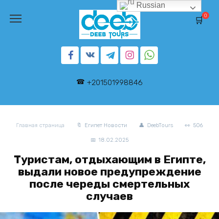
Перейти
Russian
к
0
содержанию
+201501998846
Главная страница
Египет Новости
DeebTours
506
18.02.2025
Туристам, отдыхающим в Египте,
выдали новое предупреждение
после череды смертельных
случаев