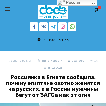
Перейти
Russian
к
0
содержанию
+201501998846
Главная страница
Египет Новости
DeebTours
776
18.02.2025
Россиянка в Египте сообщила,
почему египтяне охотно женятся
на русских, а в России мужчины
бегут от ЗАГСа как от огня