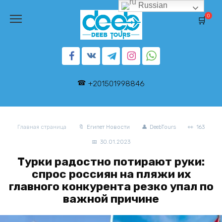
Перейти
Russian
к
0
содержанию
+201501998846
Главная страница
Египет Новости
DeebTours
163
30.01.2023
Турки радостно потирают руки:
спрос россиян на пляжи их
главного конкурента резко упал по
важной причине