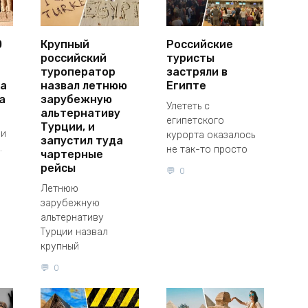
0
Крупный
Российские
российский
туристы
туроператор
застряли в
а
назвал летнюю
Египте
а
зарубежную
Улететь с
альтернативу
египетского
Турции, и
ли
курорта оказалось
запустил туда
.
не так-то просто
чартерные
рейсы
0
Летнюю
зарубежную
альтернативу
Турции назвал
крупный
0