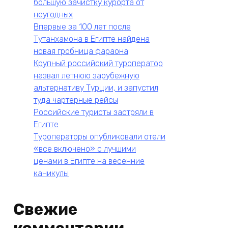
большую зачистку курорта от
неугодных
Впервые за 100 лет после
Тутанхамона в Египте найдена
новая гробница фараона
Крупный российский туроператор
назвал летнюю зарубежную
альтернативу Турции, и запустил
туда чартерные рейсы
Российские туристы застряли в
Египте
Туроператоры опубликовали отели
«все включено» с лучшими
ценами в Египте на весенние
каникулы
Свежие