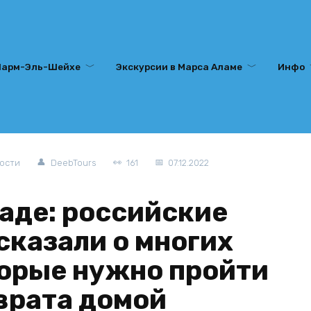
Шарм-Эль-Шейхе
Экскурсии в Марса Аламе
Инфо
вости
DeebTours
161
07.12.2022
аде: российские
сказали о многих
торые нужно пройти
врата домой