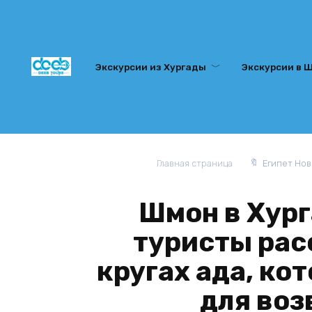
Перейти
к
содержанию
Экскурсии из Хургады
Экскурсии в 
Главная страница
Египет Но
Шмон в Хург
туристы рас
кругах ада, ко
для воз