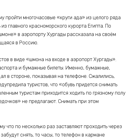
у пройти многочасовые «круги ада» из целого ряда
 из главного красноморского курорта Египта. По
моне» в аэропорту Хургады рассказала на своём
ющаяся в Россию.
стов в виде «шмона на входе в аэропорт Хургады».
паспорта и бумажные билеты. Именно, бумажные,
дал в стороне, показывая на телефоне. Сжалились,
едупредила туристов, что «обувь придется снимать
вленным туристам приходится ходить по грязному полу
едочков» не предлагают. Снимать при этом
ому что по несколько раз заставляют проходить через
забудут снять, то часы, то телефон в кармане