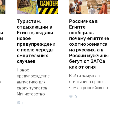
Туристам,
Россиянка в
отдыхающим в
Египте
 и
Египте, выдали
сообщила,
ем
новое
почему египтяне
предупреждени
охотно женятся
е после череды
на русских, а в
смертельных
России мужчины
случаев
бегут от ЗАГСа
как от огня
Новое
и
Выйти замуж за
предупреждение
х
египтянина проще,
выпустило для
е
чем за российского
своих туристов
Министерство
0
0