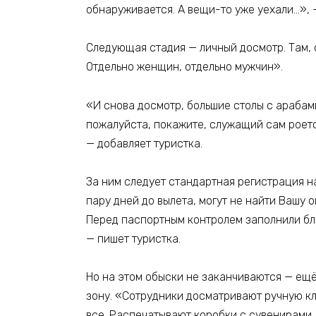
обнаруживается. А вещи-то уже уехали…», 
Следующая стадия — личный досмотр. Там, с
Отдельно женщин, отдельно мужчин».
«И снова досмотр, большие столы с арабами
пожалуйста, покажите, служащий сам роетс
— добавляет туристка.
За ним следует стандартная регистрация н
пару дней до вылета, могут не найти Вашу 
Перед паспортным контролем заполнили бла
— пишет туристка.
Но на этом обыски не заканчиваются — ещ
зону. «Сотрудники досматривают ручную кл
все. Распечатывают коробки с сувенирами.