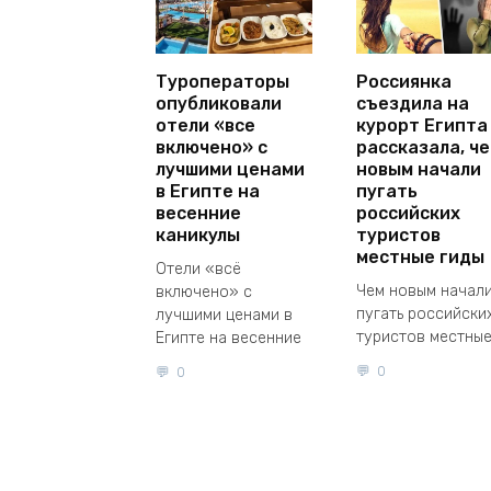
Туроператоры
Россиянка
опубликовали
съездила на
отели «все
курорт Египта
включено» с
рассказала, ч
лучшими ценами
новым начали
в Египте на
пугать
весенние
российских
каникулы
туристов
местные гиды
Отели «всё
Чем новым начал
включено» с
пугать российски
лучшими ценами в
туристов местны
Египте на весенние
0
0