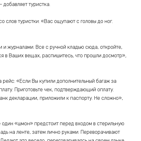
— добавляет туристка.
о слов туристки: «Вас ощупают с головы до ног.
 и журналами. Все с ручной кладью сюда, откройте,
я в Ваших вещах, распишитесь, что прошли досмотр»,
а рейс: «Если Вы купили дополнительный багаж за
оплату. Приготовьте чек, подтверждающий оплату.
нк декларации, приложили к паспорту. Не сложно»,
ё один «шмон» предстоит перед входом в стерильную
адь на ленте, затем лично руками. Переворачивают
 Делают это весело, переговариваясь на своем языке.