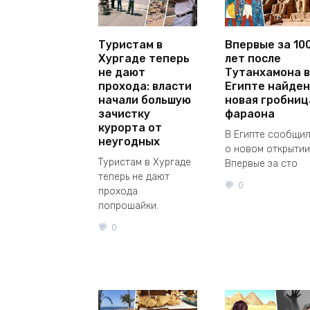
Туристам в
Впервые за 10
Хургаде теперь
лет после
не дают
Тутанхамона в
прохода: власти
Египте найден
начали большую
новая гробниц
зачистку
фараона
курорта от
В Египте сообщи
неугодных
о новом открытии
Туристам в Хургаде
Впервые за сто
теперь не дают
0
прохода
попрошайки.
0