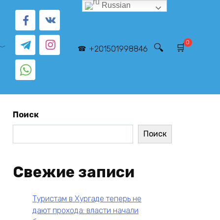
Russian
0
+201501998846
Поиск
Поиск
Свежие записи
Туристам в Хургаде теперь не
дают прохода: власти начали