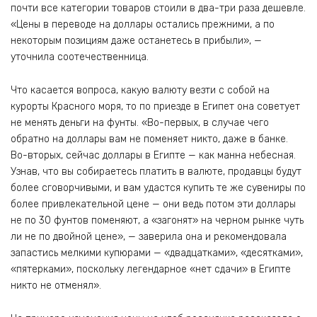
почти все категории товаров стоили в два-три раза дешевле.
«Цены в переводе на доллары остались прежними, а по
некоторым позициям даже останетесь в прибыли», —
уточнила соотечественница.
Что касается вопроса, какую валюту везти с собой на
курорты Красного моря, то по приезде в Египет она советует
не менять деньги на фунты. «Во-первых, в случае чего
обратно на доллары вам не поменяет никто, даже в банке.
Во-вторых, сейчас доллары в Египте — как манна небесная.
Узнав, что вы собираетесь платить в валюте, продавцы будут
более сговорчивыми, и вам удастся купить те же сувениры по
более привлекательной цене — они ведь потом эти доллары
не по 30 фунтов поменяют, а «загонят» на черном рынке чуть
ли не по двойной цене», — заверила она и рекомендовала
запастись мелкими купюрами — «двадцатками», «десятками»,
«пятерками», поскольку легендарное «нет сдачи» в Египте
никто не отменял».