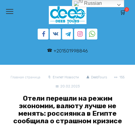
Перейти
Russian
к
0
содержанию
+201501998846
Главная страница
Египет Новости
DeebTours
155
20.02.2023
Отели перешли на режим
экономии, валюту лучше не
менять: россиянка в Египте
сообщила о страшном кризисе