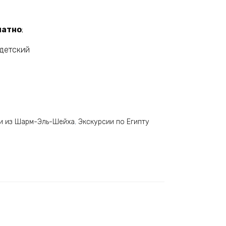
латно
;
детский
и из Шарм-Эль-Шейха
,
Экскурсии по Египту