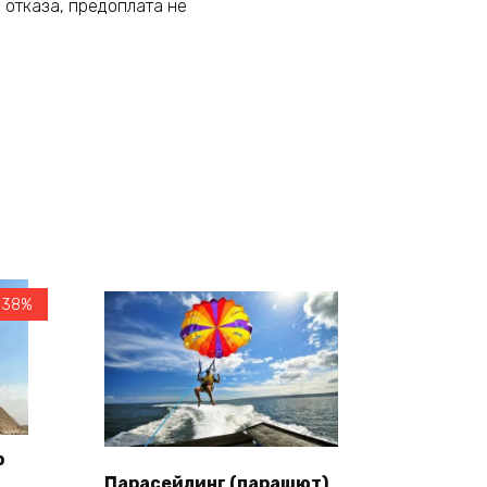
е отказа, предоплата не
-38%
р
Парасейлинг (парашют)