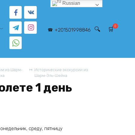
Russian
0
+201501998846
ии из Шарм-
Исторические экскурсии из
йха
Шарм-Эль-Шейха
олете 1 день
онедельник, среду, пятницу