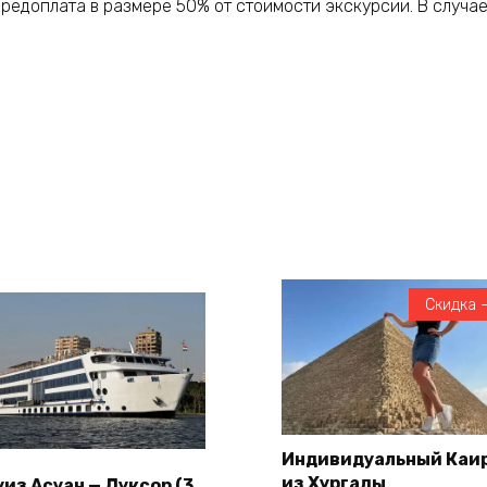
 предоплата в размере 50% от стоимости экскурсии. В случа
Скидка 
Индивидуальный Каи
из Хургады
уиз Асуан — Луксор (3