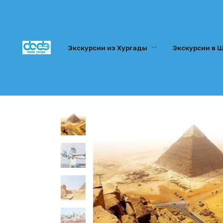
Перейти
к
содержанию
Экскурсии из Хургады
Экскурсии в 