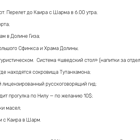
т. Перелет до Каира с Шарма в 6.00 утра;
рта;
м в Долине Гиза;
ольшого Сфинкса и Храма Долины;
туристическом. Система «шведский стол» (напитки за отдел
где находятся сокровища Тутанхамона;
 лицензированный русскоговорящий гид;
дит прогулка по Нилу — по желанию 10$;
и масел;
 с Каира в Шарм.