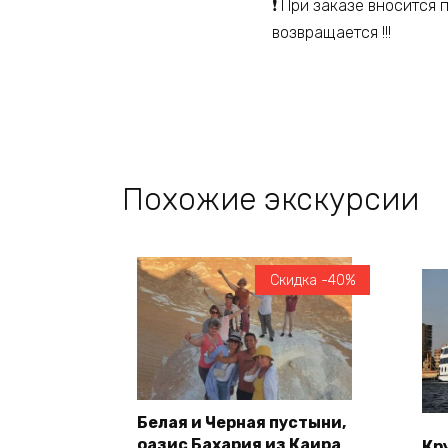
❗️ При заказе вносится
возвращается !!!
Похожие экскурсии
Скидка -40%
Белая и Черная пустыни,
оазис Бахария из Каира
Кр