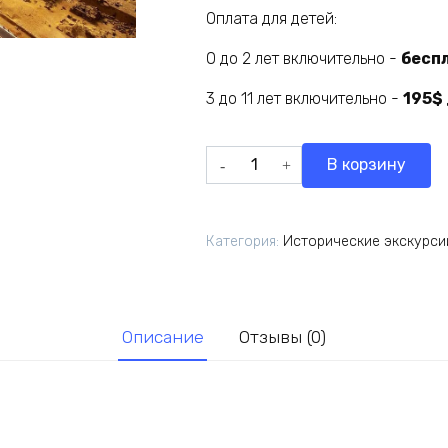
Оплата для детей:
0 до 2 лет включительно -
бесп
3 до 11 лет включительно -
195$
Количество
В корзину
товара
Каир
на
Категория:
Исторические экскурси
самолете
1
день
Описание
Отзывы (0)