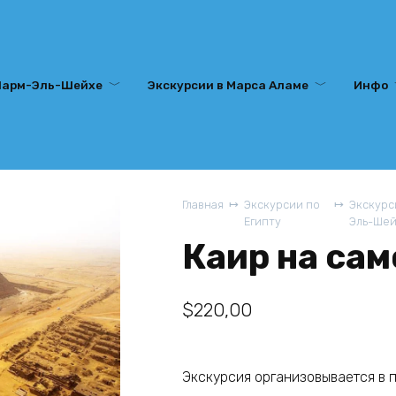
Шарм-Эль-Шейхе
Экскурсии в Марса Аламе
Инфо
Главная
Экскурсии по
Экскурс
Египту
Эль-Ше
Каир на сам
$
220,00
Экскурсия организовывается в п