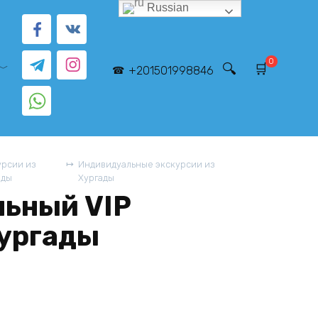
Russian
0
+201501998846
урсии из
Индивидуальные экскурсии из
ады
Хургады
ьный VIP
Хургады