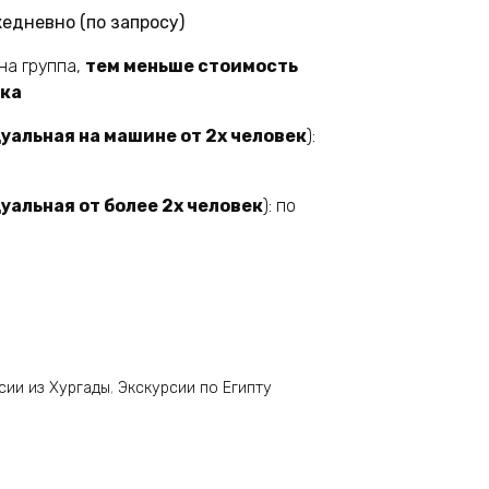
едневно (по запросу)
на группа,
тем меньше стоимость
ека
уальная на машине от 2х человек
):
уальная
от более 2х человек
): по
сии из Хургады
,
Экскурсии по Египту