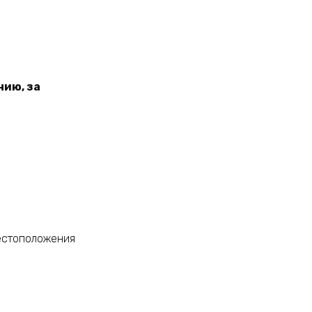
нию, за
местоположения