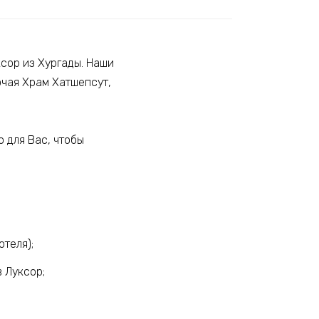
сор из Хургады. Наши
ючая Храм Хатшепсут,
 для Вас, чтобы
теля);
 Луксор;