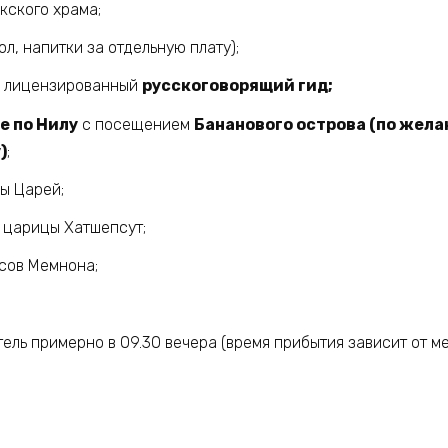
кского храма;
л, напитки за отдельную плату);
 лицензированный
русскоговорящий гид;
е по Нилу
с посещением
Бананового острова (по жела
)
;
ы Царей;
 царицы Хатшепсут;
сов Мемнона;
тель примерно в 09.30 вечера (время прибытия зависит от 