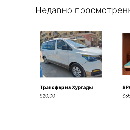
Недавно просмотрен
Трансфер из Хургады
SP
В корзину
$
20,00
$
3