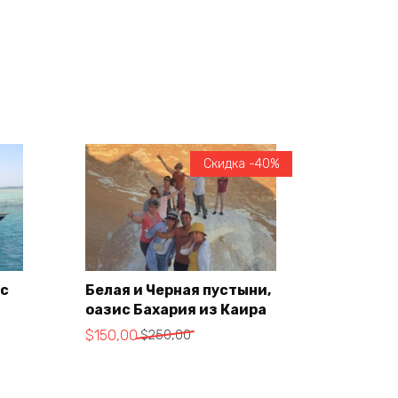
Скидка -40%
 с
Белая и Черная пустыни,
оазис Бахария из Каира
В корзину
Первоначальная
Текущая
$
150,00
$
250,00
цена
цена:
составляла
$150,00.