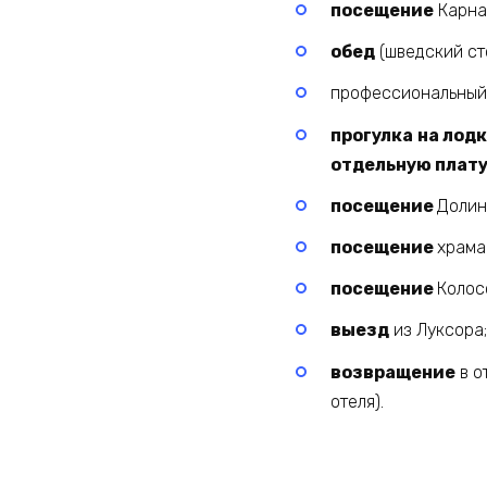
посещение
Карна
обед
(шведский сто
профессиональный
прогулка
на лодк
отдельную плату
посещение
Долин
посещение
храма
посещение
Колос
выезд
из Луксора;
возвращение
в о
отеля).