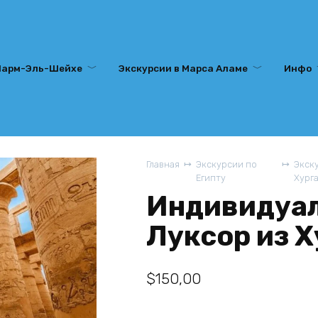
Шарм-Эль-Шейхе
Экскурсии в Марса Аламе
Инфо
Главная
Экскурсии по
Экск
Египту
Хург
Индивидуал
Луксор из 
$
150,00