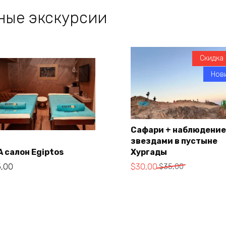
ные экскурсии
Скидка 
Нови
Сафари + наблюдение
звездами в пустыне
В корзину
A салон Egiptos
Хургады
В корзину
Первоначальная
Текущая
5,00
$
30,00
$
35,00
цена
цена:
составляла
$30,00.
$35,00.