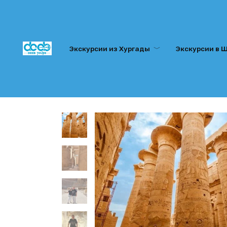
Перейти
к
содержанию
Экскурсии из Хургады
Экскурсии в 