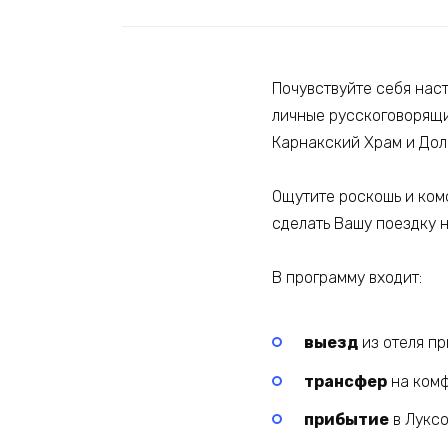
Почувствуйте себя нас
личные русскоговорящи
Карнакский Храм и Дол
Ощутите роскошь и ком
сделать Вашу поездку 
В программу входит:
выезд
из отеля пр
трансфер
на комф
прибытие
в Луксо