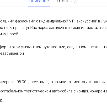
Описание
Отзывы (1)
тоящими фараонами с индивидуальной VIP-экскурсией в Лук
е гиды проведут Вас через загадочные древние места, вкл
ину Царей.
форт в этом уникальном путешествии, созданном специально
незабываемой.
имерно в 05.00 (время выезда зависит от местонахождения о
ортабельном туристическом автомобиле с кондиционером в
р;