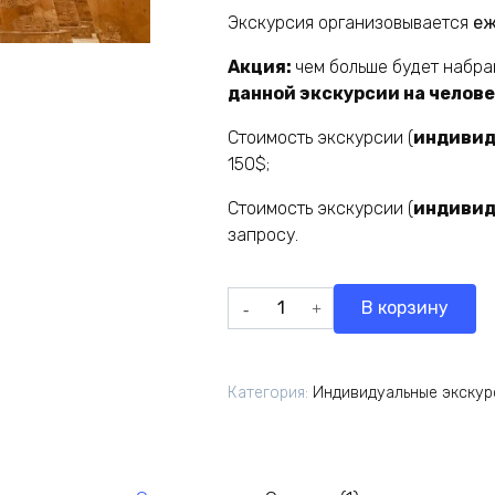
Экскурсия организовывается
еж
Акция:
чем больше будет набра
данной экскурсии на челов
Стоимость экскурсии (
индивид
150$;
Стоимость экскурсии (
индивид
запросу.
Количество
В корзину
товара
Индивидуальный
VIP
Категория:
Индивидуальные экскур
Луксор
из
Хургады