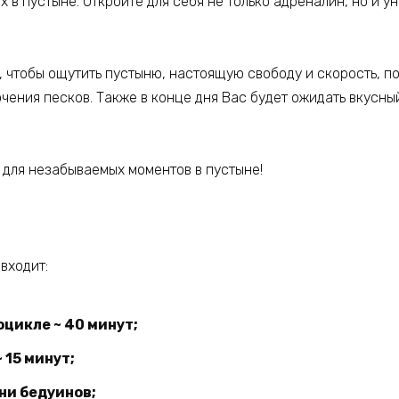
 в пустыне. Откройте для себя не только адреналин, но и 
 чтобы ощутить пустыню, настоящую свободу и скорость, по
ения песков. Также в конце дня Вас будет ожидать вкусны
 для незабываемых моментов в пустыне!
входит:
цикле ~ 40 минут;
~ 15 минут;
ни бедуинов;