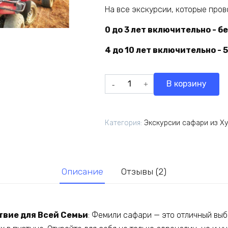
На все экскурсии, которые пров
0 до 3 лет включительно - б
4 до 10 лет включительно -
Количество
В корзину
товара
Фемели
сафари
Категория:
Экскурсии сафари из Х
3
часа
Описание
Отзывы (2)
вие для Всей Семьи
: Фемили сафари — это отличный выб