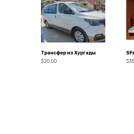
Трансфер из Хургады
SP
В корзину
$
20,00
$
3