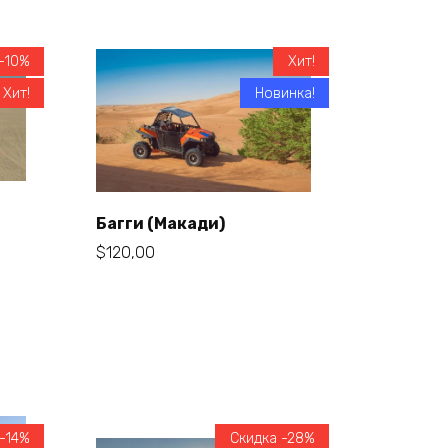
-10%
Хит!
Хит!
Новинка!
Багги (Макади)
$
120,00
В корзину
-14%
Скидка -28%