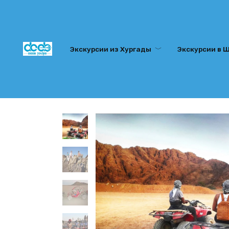
Перейти
к
содержанию
Экскурсии из Хургады
Экскурсии в 