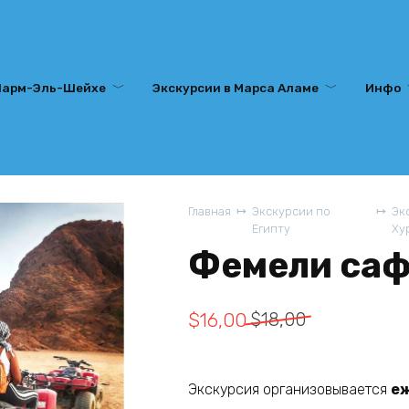
Шарм-Эль-Шейхе
Экскурсии в Марса Аламе
Инфо
Главная
Экскурсии по
Эк
Египту
Ху
Фемели саф
Первоначальная
Текущая
$
16,00
$
18,00
цена
цена:
составляла
$16,00.
Экскурсия организовывается
еж
$18,00.