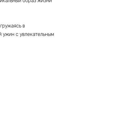
уникальный образ жизни
гружаясь в
й ужин с увлекательным