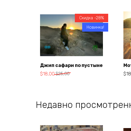
Скидка -28%
Новинка!
Джип сафари по пустыне
Мо
Первоначальная
Текущая
$
18,00
$
25,00
$
18
В корзину
цена
цена:
составляла
$18,00.
$25,00.
Недавно просмотрен