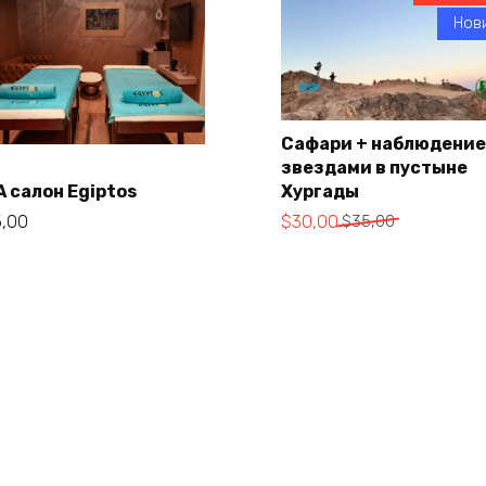
Нови
Сафари + наблюдение
звездами в пустыне
В корзину
A салон Egiptos
Хургады
В корзину
Первоначальная
Текущая
5,00
$
30,00
$
35,00
цена
цена:
составляла
$30,00.
$35,00.