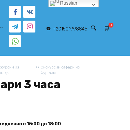
Russian
0
+201501998846
скурсии из
Экскурсии сафари из
ргады
Хургады
ари 3 часа
едневно с 15:00 до 18:00