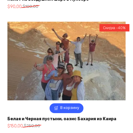
Первоначальная
Текущая
$
90,00
$
100,00
цена
цена:
составляла
$90,00.
$100,00.
Скидка -40%
В корзину
Белая и Черная пустыни, оазис Бахария из Каира
Первоначальная
Текущая
$
150,00
$
250,00
цена
цена: