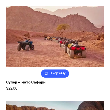
составляла
$80,00.
$90,00.
В корзину
Супер — мото Сафари
$
22,00