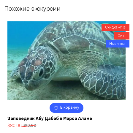
составляла
$150,00.
Похожие экскурсии
$250,00.
Скидка -11%
Хит!
Новинка!
В корзину
Заповедник Абу Дабаб в Марса Аламе
Первоначальная
Текущая
$
80,00
$
90,00
цена
цена: