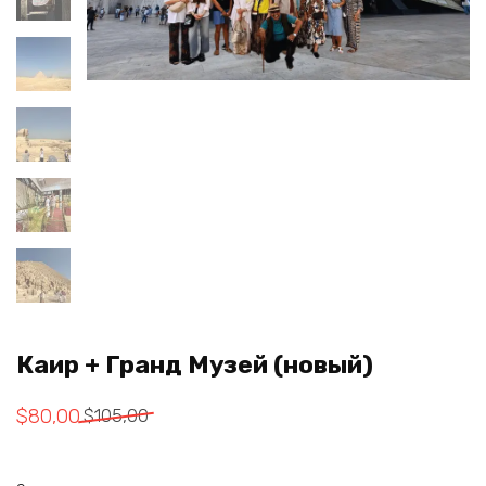
Каир + Гранд Музей (новый)
Первоначальная
Текущая
$
80,00
$
105,00
цена
цена:
составляла
$80,00.