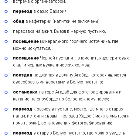
встреча с организатором;
переезд
в оазис Бахария;
обед
в кафетерии (напитки не включены);
пересадка на джип. Выезд в Черную пустыню;
посещение
минерального горячего источника, где
можно искупаться;
посещение
Черной пустыни – знаменитых долеритовых
скал и черных вулканических холмов;
поездка
на джипах в долину Агабад, которая является
своеобразными воротами в Белую пустыню;
остановка
на горе Агадаб для фотографирования и
катание на сноуборде по белоснежному песку;
переезд
к оазису в пустыне, место, где много старых
пальм, источник воды – колодец Хадра ( можно умыться и
помыть руки), остановка для фотографирования;
переезд
в старую Белую пустыню, где можно увидеть