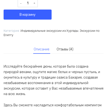
Количество
товара
Белая
В корзину
и
Черная
пустыни,
Категория:
Индивидуальные экскурсии из Хургады
,
Экскурсии по
оазис
Египту
Бахария
из
Каира
Описание
Отзывы (4)
Исследуйте бескрайние дюны, которая была создана
природой веками, ощутите магию белых и черных пустынь, и
окунитесь в культуру и традиции оазиса Бахария, создавая
незабываемые воспоминания в этой индивидуальной
экскурсии, которая оставит у Вас незабываемые впечатления
на всю жизнь.
Здесь Вы сможете насладиться комфортабельным кемпингом