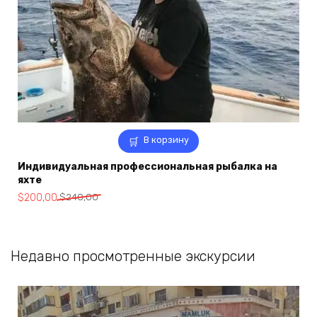
В корзину
Индивидуальная профессиональная рыбалка на
яхте
Первоначальная
Текущая
$
200,00
$
240,00
цена
цена:
составляла
$200,00.
$240,00.
Недавно просмотренные экскурсии