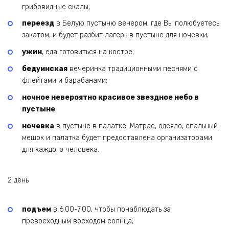
грибовидные скалы;
переезд
в Белую пустыню вечером, где Вы полюбуетесь
закатом, и будет разбит лагерь в пустыне для ночевки;
ужин
, еда готовиться на костре;
бедуинская
вечеринка традиционными песнями с
флейтами и барабанами;
ночное невероятно красивое звездное небо в
пустыне
;
ночевка
в пустыне в палатке. Матрас, одеяло, спальный
мешок и палатка будет предоставлена организаторами
для каждого человека.
2 день
подъем
в 6.00-7.00, чтобы понаблюдать за
превосходным восходом солнца;