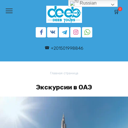
Перейти
Russian
к
0
содержанию
+201501998846
Главная страница
Экскурсии в ОАЭ