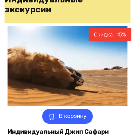
$75,00.
экскурсии
Скидка -15%
В корзину
Индивидуальный Джип Сафари