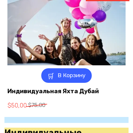
В Корзину
Индивидуальная Яхта Дубай
Первоначальная
Текущая
$
75,00
$
50,00
Цена
Цена:
Составляла
$50,00.
Индивидуальные