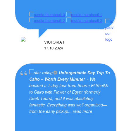
VICTORIA F
17.10.2024
Unforgettable Day Trip To
Cairo – Worth Every Minute!
- We
booked a 1-day tour from Sharm El Sheikh
to Cairo with Flower of Egypt (formerly
Deeb Tours), and it was absolutely
fantastic. Everything was well organized—
from the early pickup
... read more