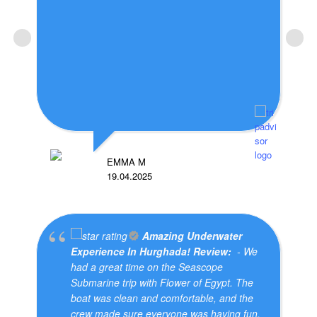
EMMA M
19.04.2025
Amazing Underwater
Experience In Hurghada! Review:
- We
had a great time on the Seascope
Submarine trip with Flower of Egypt. The
boat was clean and comfortable, and the
crew made sure everyone was having fun.