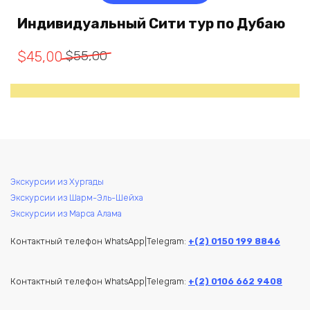
Индивидуальный Сити тур по Дубаю
Первоначальная
Текущая
$
55,00
$
45,00
цена
цена:
составляла
$45,00.
$55,00.
Экскурсии из Хургады
Экскурсии из Шарм-Эль-Шейха
Экскурсии из Марса Алама
Контактный телефон WhatsApp|Telegram:
+(2) 0150 199 8846
Контактный телефон WhatsApp|Telegram:
+(2) 0106 662 9408