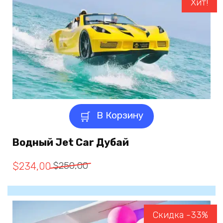
Хит!
В Корзину
Водный Jet Car Дубай
Первоначальная
Текущая
$
250,00
$
234,00
Цена
Цена:
Составляла
$234,00.
Скидка -33%
$250,00.