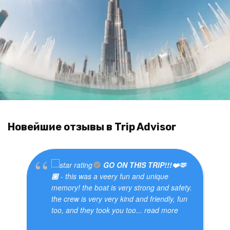
Новейшие отзывы в Trip Advisor
GO ON THIS TRIP!!!❤️🫶
🏼
- this was a veery fun and unique
memory! the boat is very strong and safety.
the crew is very very kind and friendly, fun
too, and they took you too
... read more